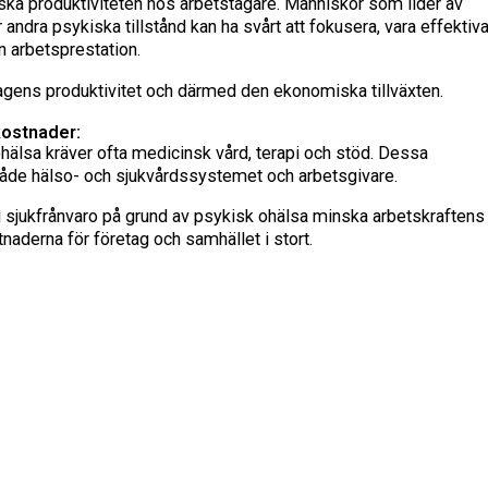
ka produktiviteten hos arbetstagare. Människor som lider av
 andra psykiska tillstånd kan ha svårt att fokusera, vara effektiv
mn arbetsprestation.
agens produktivitet och därmed den ekonomiska tillväxten.
kostnader:
hälsa kräver ofta medicinsk vård, terapi och stöd. Dessa
både hälso- och sjukvårdssystemet och arbetsgivare.
sjukfrånvaro på grund av psykisk ohälsa minska arbetskraftens
tnaderna för företag och samhället i stort.