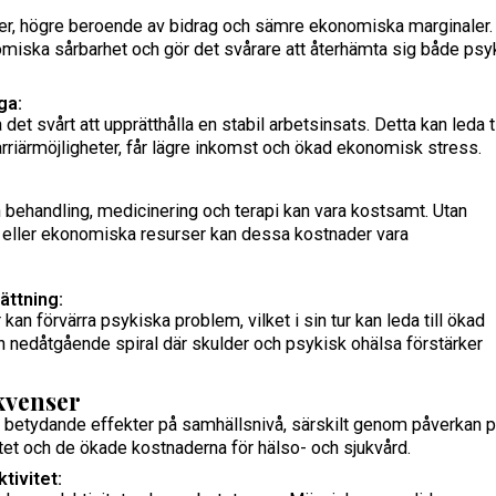
er, högre beroende av bidrag och sämre ekonomiska marginaler
omiska sårbarhet och gör det svårare att återhämta sig både psy
ga:
et svårt att upprätthålla en stabil arbetsinsats. Detta kan leda ti
rriärmöjligheter, får lägre inkomst och ökad ekonomisk stress.
behandling, medicinering och terapi kan vara kostsamt. Utan
ng eller ekonomiska resurser kan dessa kostnader vara
ättning:
an förvärra psykiska problem, vilket i sin tur kan leda till ökad
en nedåtgående spiral där skulder och psykisk ohälsa förstärker
kvenser
 betydande effekter på samhällsnivå, särskilt genom påverkan 
tet och de ökade kostnaderna för hälso- och sjukvård.
tivitet: