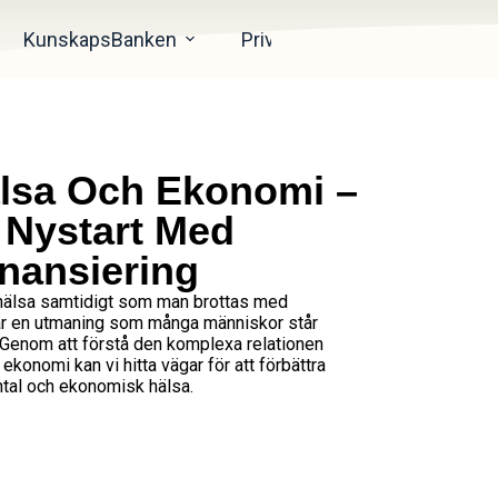
KunskapsBanken
PrivatEkonomi
Artiklar
lsa Och Ekonomi –
 Nystart Med
inansiering
ohälsa samtidigt som man brottas med
är en utmaning som många människor står
! Genom att förstå den komplexa relationen
konomi kan vi hitta vägar för att förbättra
tal och ekonomisk hälsa.