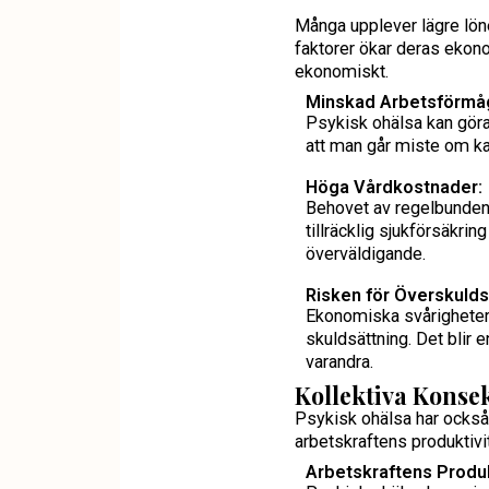
Många upplever lägre lön
faktorer ökar deras ekon
ekonomiskt.
Minskad Arbetsförmå
Psykisk ohälsa kan göra d
att man går miste om ka
Höga Vårdkostnader:
Behovet av regelbunden 
tillräcklig sjukförsäkri
överväldigande.
Risken för Överskulds
Ekonomiska svårigheter k
skuldsättning. Det blir 
varandra.
Kollektiva Konse
Psykisk ohälsa har också
arbetskraftens produktivi
Arbetskraftens Produk