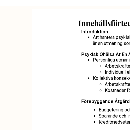
Innehållsförte
Introduktion
Att hantera psyki
är en utmaning so
Psykisk Ohälsa Är En
Personliga utmanin
Arbetskrafte
Individuell 
Kollektiva konsek
Arbetskrafte
Kostnader fö
Förebyggande Åtgärd
Budgetering och
Sparande och in
Kreditmedveten