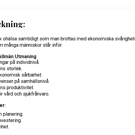
ckning:
sk ohälsa samtidigt som man brottas med ekonomiska svårighet
m många människor står inför.
 Allmän Utmaning
gar på individnivå.
ns storlek.
ekonomisk sårbarhet.
venser på samhällsnivå.
ns produktivitet.
r vård och sjukfrånvaro.
er:
 planering.
vestering.
het.