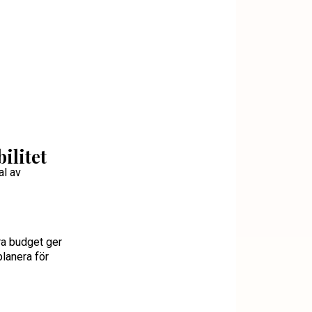
ilitet
al av
ra budget ger
planera för