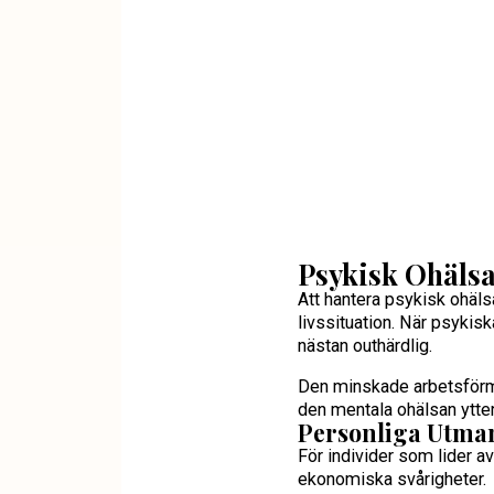
Psykisk Ohälsa
Att hantera psykisk ohäl
livssituation. När psyki
nästan outhärdlig.
Den minskade arbetsförmå
den mentala ohälsan ytterl
Personliga Utma
För individer som lider av
ekonomiska svårigheter.