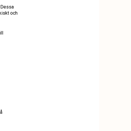
. Dessa
kiskt och
ll
på