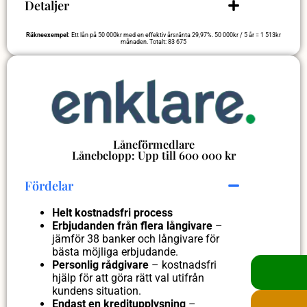
Detaljer
Räkneexempel:
Ett lån på 50 000kr med en effektiv årsränta 29,97%. 50 000kr / 5 år = 1 513kr
månaden. Totalt: 83 675
Låneförmedlare
Lånebelopp: Upp till 600 000 kr
Fördelar
Helt kostnadsfri process
Erbjudanden från flera långivare
–
jämför 38 banker och långivare för
bästa möjliga erbjudande.
Personlig rådgivare
– kostnadsfri
hjälp för att göra rätt val utifrån
kundens situation.
Endast en kreditupplysning
–