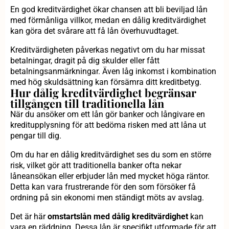
En god kreditvärdighet ökar chansen att bli beviljad lån
med förmånliga villkor, medan en dålig kreditvärdighet
kan göra det svårare att få lån överhuvudtaget.
Kreditvärdigheten påverkas negativt om du har missat
betalningar, dragit på dig skulder eller fått
betalningsanmärkningar. Även låg inkomst i kombination
med hög skuldsättning kan försämra ditt kreditbetyg.
Hur dålig kreditvärdighet begränsar
tillgången till traditionella lån
När du ansöker om ett lån gör banker och långivare en
kreditupplysning för att bedöma risken med att låna ut
pengar till dig.
Om du har en dålig kreditvärdighet ses du som en större
risk, vilket gör att traditionella banker ofta nekar
låneansökan eller erbjuder lån med mycket höga räntor.
Detta kan vara frustrerande för den som försöker få
ordning på sin ekonomi men ständigt möts av avslag.
Det är här
omstartslån med dålig kreditvärdighet
kan
vara en räddning. Dessa lån är specifikt utformade för att