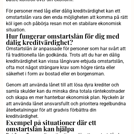
För personer med låg eller dålig kreditvärdighet kan ett
omstartslån vara den enda möjligheten att komma på rätt
köl igen och påbörja resan mot en stabilare ekonomisk
situation.
Hur fungerar omstartslån för dig med
dålig kreditvärdighet?
Omstartslån är anpassade för personer som har svårt att
få traditionella lån godkända. Trots att du har en dålig
kreditvärdighet kan vissa långivare erbjuda omstartslån,
ofta mot något strängare krav som högre ränta eller
säkerhet i form av bostad eller en borgensman.
Genom att använda lånet till att lösa dyra krediter och
samla skulder kan du minska dina totala räntekostnader
och skapa en mer hanterbar ekonomisk plan. Nyckeln är
att använda lånet ansvarsfullt och prioritera regelbundna
återbetalningar för att gradvis förbättra din
kreditvärdighet.
Exempel på situationer där ett
omstartslån kan hjälpa