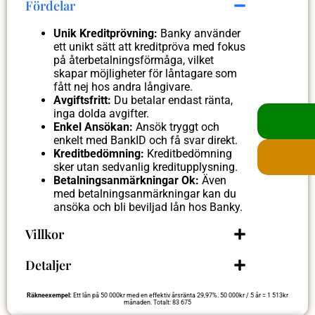
Fördelar
Unik Kreditprövning:
Banky använder
ett unikt sätt att kreditpröva med fokus
på återbetalningsförmåga, vilket
skapar möjligheter för låntagare som
fått nej hos andra långivare.
Avgiftsfritt:
Du betalar endast ränta,
inga dolda avgifter.
Enkel Ansökan:
Ansök tryggt och
enkelt med BankID och få svar direkt.
Kreditbedömning:
Kreditbedömning
sker utan sedvanlig kreditupplysning.
Betalningsanmärkningar Ok:
Även
med betalningsanmärkningar kan du
ansöka och bli beviljad lån hos Banky.
Villkor
Detaljer
Räkneexempel:
Ett lån på 50 000kr med en effektiv årsränta 29,97%. 50 000kr / 5 år = 1 513kr
månaden. Totalt: 83 675