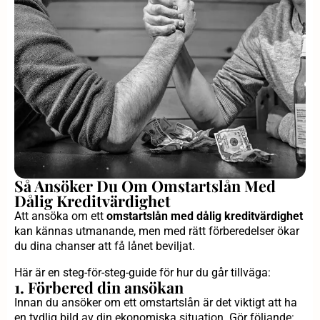
Så Ansöker Du Om Omstartslån Med
Dålig Kreditvärdighet
Att ansöka om ett
omstartslån med dålig kreditvärdighet
kan kännas utmanande, men med rätt förberedelser ökar
du dina chanser att få lånet beviljat.
Här är en steg-för-steg-guide för hur du går tillväga:
1. Förbered din ansökan
Innan du ansöker om ett omstartslån är det viktigt att ha
en tydlig bild av din ekonomiska situation. Gör följande: