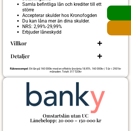
Samla befintliga lån och krediter till ett
större
Accepterar skulder hos Kronofogden
Du kan låna mer än dina skulder.
NRS: 2,99%-29,99%
Erbjuder låneskydd
Villkor
Detaljer
Räkneexempel:
Ett lån på 160 000kr med en effektiv årsränta 18,95%. 160 000kr / 5 år = 2931kr
månaden. Totalt: 317 520kr
Omstartslån utan UC
Lånebelopp: 20 000 – 150 000 kr