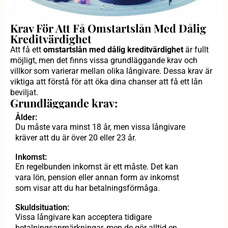
Krav För Att Få Omstartslån Med Dålig
Kreditvärdighet
Att få ett
omstartslån med dålig kreditvärdighet
är fullt
möjligt, men det finns vissa grundläggande krav och
villkor som varierar mellan olika långivare. Dessa krav är
viktiga att förstå för att öka dina chanser att få ett lån
beviljat.
Grundläggande krav:
Ålder:
Du måste vara minst 18 år, men vissa långivare
kräver att du är över 20 eller 23 år.
Inkomst:
En regelbunden inkomst är ett måste. Det kan
vara lön, pension eller annan form av inkomst
som visar att du har betalningsförmåga.
Skuldsituation:
Vissa långivare kan acceptera tidigare
betalningsanmärkningar, men de gör alltid en