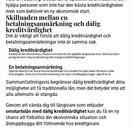
hjälpa personer som inte har den bästa kreditvärdigheten
men som behöver en ny ekonomisk start.
Skillnaden mellan en
betalningsanmärkning och dålig
kreditvärdighet
Det är viktigt att förstå att dålig kreditvärdighet och
betalningsanmärkningar inte är samma sak.
Dålig kreditvärdighet
Innebär att din ekonomiska situation och historik inte uppfyller långivarnas krav. Detta kan bero
på låg inkomst, hög skuldsättning eller många kreditförfrågningar.
En betalningsanmärkning
Uppstår däremot när du har missat betalningar och skulden har gått vidare till inkasso eller
Kronofogden. Detta är en formell markering som syns i kreditupplysningar i upp till tre år.
Sammanfattningsvis begränsar dålig kreditvärdighet dina
möjligheter att få traditionella lån, men det betyder inte att
alla alternativ är stängda.
Genom att vända dig till långivare som erbjuder
omstartslån med dålig kreditvärdighet
kan du få en ny
chans att förbättra din ekonomiska situation och
återuppbygga ditt förtroende hos kreditgivare.