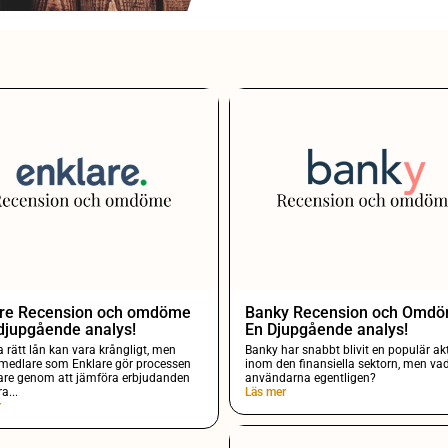
are Recension och omdöme
Banky Recension och Omd
djupgående analys!
En Djupgående analys!
ta rätt lån kan vara krångligt, men
Banky har snabbt blivit en populär ak
rmedlare som Enklare gör processen
inom den finansiella sektorn, men vad
are genom att jämföra erbjudanden
användarna egentligen?
ra...
Läs mer
r