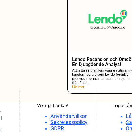
Lendo Recension och Omd
En Djupgående Analys!
Att hitta rätt lån kan vara en utmani
låneförmedlare som Lendo förenklar
processen genom att samla erbjuda
från flera...
Läs mer
Viktiga Länkar!
Topp-Lån
r
Användarvillkor
Lå
 i
Sekretesspolicy
Sa
GDPR
Om
d