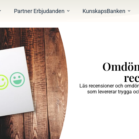
Partner Erbjudanden
KunskapsBanken
Omdöme
re
Läs recensioner och omdöme
som levererar trygga oc