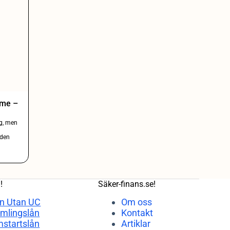
öme –
ng, men
nden
!
Säker-finans.se!
n Utan UC
Om oss
mlingslån
Kontakt
startslån
Artiklar