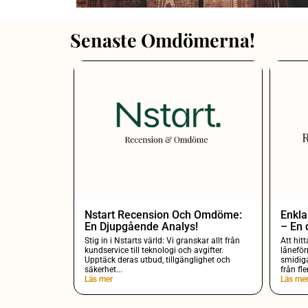
Senaste Omdömerna!
Nstart Recension Och Omdöme:
Enkl
En Djupgående Analys!
– En 
Stig in i Nstarts värld: Vi granskar allt från
Att hit
kundservice till teknologi och avgifter.
lånefö
Upptäck deras utbud, tillgänglighet och
smidig
säkerhet...
från fle
Läs mer
Läs me