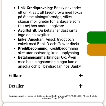
Unik Kreditprövning:
Banky använder
ett unikt sätt att kreditpröva med fokus
på återbetalningsförmåga, vilket
skapar möjligheter för låntagare som
fått nej hos andra långivare.
Avgiftsfritt:
Du betalar endast ränta,
inga dolda avgifter.
Enkel Ansökan:
Ansök tryggt och
enkelt med BankID och få svar direkt.
Kreditbedömning:
Kreditbedömning
sker utan sedvanlig kreditupplysning.
Betalningsanmärkningar Ok:
Även
med betalningsanmärkningar kan du
ansöka och bli beviljad lån hos Banky.
Villkor
Detaljer
Räkneexempel:
Ett lån på 50 000kr med en effektiv årsränta 29,97%. 50 000kr / 5 år = 1 513kr
månaden. Totalt: 83 675