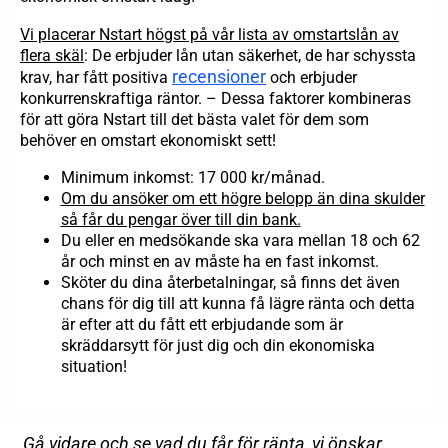
Vi placerar Nstart högst på vår lista av omstartslån av
flera skäl
: De erbjuder lån utan säkerhet, de har schyssta
recensioner
krav, har fått positiva
och erbjuder
konkurrenskraftiga räntor. – Dessa faktorer kombineras
för att göra Nstart till det bästa valet för dem som
behöver en omstart ekonomiskt sett!
Minimum inkomst: 17 000 kr/månad.
Om du ansöker om ett högre belopp än dina skulder
så får du pengar över till din bank.
Du eller en medsökande ska vara mellan 18 och 62
år och minst en av måste ha en fast inkomst.
Sköter du dina återbetalningar, så finns det även
chans för dig till att kunna få lägre ränta och detta
är efter att du fått ett erbjudande som är
skräddarsytt för just dig och din ekonomiska
situation!
Gå vidare och se vad du får för ränta, vi önskar