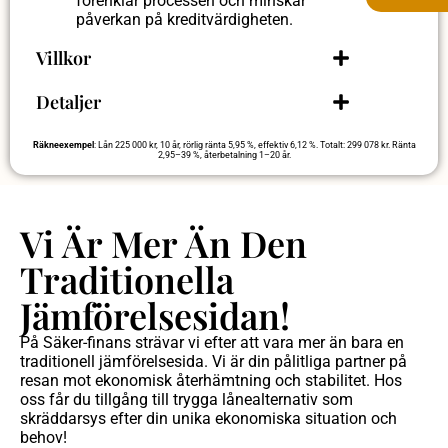
förenklar processen och minskar
påverkan på kreditvärdigheten.
Villkor
Detaljer
Räkneexempel
: Lån 225 000 kr, 10 år, rörlig ränta 5,95 %, effektiv 6,12 %. Totalt: 299 078 kr. Ränta
2,95–39 %, återbetalning 1–20 år.
Vi Är Mer Än Den
Traditionella
Jämförelsesidan!
På Säker-finans strävar vi efter att vara mer än bara en
traditionell jämförelsesida. Vi är din pålitliga partner på
resan mot ekonomisk återhämtning och stabilitet. Hos
oss får du tillgång till trygga lånealternativ som
skräddarsys efter din unika ekonomiska situation och
behov!