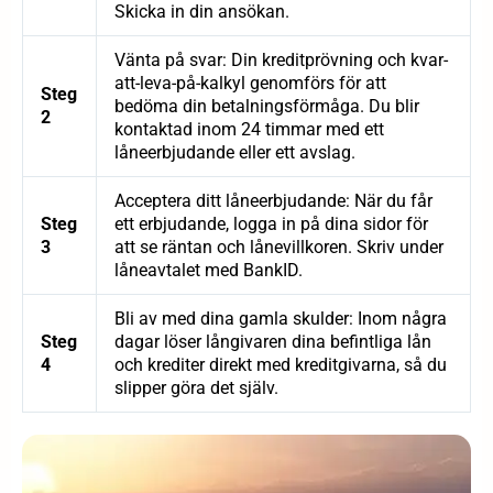
Skicka in din ansökan.
Vänta på svar: Din kreditprövning och kvar-
att-leva-på-kalkyl genomförs för att
Steg
bedöma din betalningsförmåga. Du blir
2
kontaktad inom 24 timmar med ett
låneerbjudande eller ett avslag.
Acceptera ditt låneerbjudande: När du får
Steg
ett erbjudande, logga in på dina sidor för
3
att se räntan och lånevillkoren. Skriv under
låneavtalet med BankID.
Bli av med dina gamla skulder: Inom några
Steg
dagar löser långivaren dina befintliga lån
4
och krediter direkt med kreditgivarna, så du
slipper göra det själv.