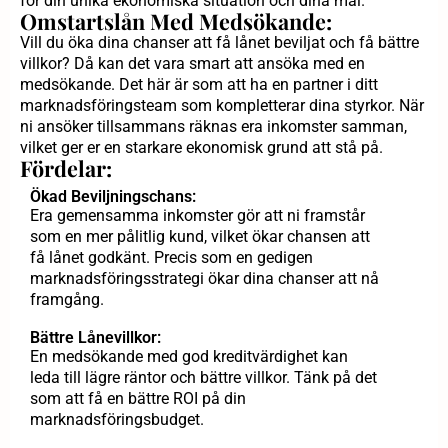
för din unika ekonomiska situation och dina mål.
Omstartslån Med Medsökande:
Vill du öka dina chanser att få lånet beviljat och få bättre
villkor? Då kan det vara smart att ansöka med en
medsökande. Det här är som att ha en partner i ditt
marknadsföringsteam som kompletterar dina styrkor. När
ni ansöker tillsammans räknas era inkomster samman,
vilket ger er en starkare ekonomisk grund att stå på.
Fördelar:
Ökad Beviljningschans:
Era gemensamma inkomster gör att ni framstår
som en mer pålitlig kund, vilket ökar chansen att
få lånet godkänt. Precis som en gedigen
marknadsföringsstrategi ökar dina chanser att nå
framgång.
Bättre Lånevillkor:
En medsökande med god kreditvärdighet kan
leda till lägre räntor och bättre villkor. Tänk på det
som att få en bättre ROI på din
marknadsföringsbudget.