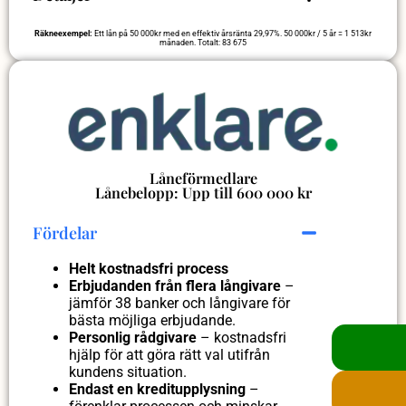
Räkneexempel:
Ett lån på 50 000kr med en effektiv årsränta 29,97%. 50 000kr / 5 år = 1 513kr
månaden. Totalt: 83 675
Låneförmedlare
Lånebelopp: Upp till 600 000 kr
Fördelar
Helt kostnadsfri process
Erbjudanden från flera långivare
–
jämför 38 banker och långivare för
bästa möjliga erbjudande.
Personlig rådgivare
– kostnadsfri
hjälp för att göra rätt val utifrån
kundens situation.
Endast en kreditupplysning
–