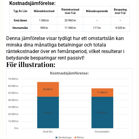
Kostnadsjämförelse:
Räntekostnad
Besparing
Typ Av Lån
Månadskostnad
Månadssparande
över 5 år
över 5 år
Små lånen
1 066 kr
20 960 kr
–
–
Omstartslån
949 kr
11 940 kr
117 kr
9 020 kr
Denna jämförelse visar tydligt hur ett omstartslån kan
minska dina månatliga betalningar och totala
räntekostnader över en femårsperiod, vilket resulterar i
betydande besparingar rent passivt!
För illustration: