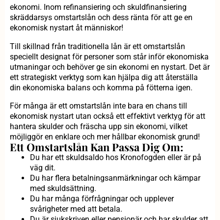
ekonomi. Inom refinansiering och skuldfinansiering
skräddarsys omstartslån och dess ränta för att ge en
ekonomisk nystart åt människor!
Till skillnad från traditionella lån är ett omstartslån
speciellt designat för personer som står inför ekonomiska
utmaningar och behöver ge sin ekonomi en nystart. Det är
ett strategiskt verktyg som kan hjälpa dig att återställa
din ekonomiska balans och komma på fötterna igen.
För många är ett omstartslån inte bara en chans till
ekonomisk nystart utan också ett effektivt verktyg för att
hantera skulder och fräscha upp sin ekonomi, vilket
möjliggör en enklare och mer hållbar ekonomisk grund!
Ett Omstartslån Kan Passa Dig Om:
Du har ett skuldsaldo hos Kronofogden eller är på
väg dit.
Du har flera betalningsanmärkningar och kämpar
med skuldsättning.
Du har många förfrågningar och upplever
svårigheter med att betala.
Du är sjukskriven eller pensionär och har skulder att