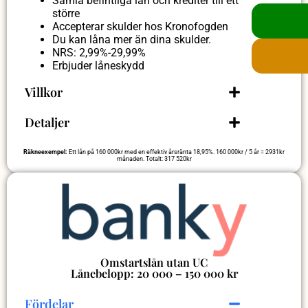
Samla befintliga lån och krediter till ett
större
Accepterar skulder hos Kronofogden
Du kan låna mer än dina skulder.
NRS: 2,99%-29,99%
Erbjuder låneskydd
Villkor
Detaljer
Räkneexempel:
Ett lån på 160 000kr med en effektiv årsränta 18,95%. 160 000kr / 5 år = 2931kr
månaden. Totalt: 317 520kr
Omstartslån utan UC
Lånebelopp: 20 000 – 150 000 kr
Fördelar