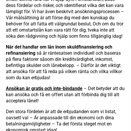
dess fördelar och risker, och identifierat vilka det kan vara
lämpligt för. Vi har även beskrivit ansökningsprocessen –
Vår målsättning är att förse dig med den kunskap du
behöver för att fatta ett välgrundat beslut, Och om du tror
att ett omstartslån kan vara rätt för dig, tveka inte att
söka den rådgivning och hjälp som finns tillgänglig idag!
När det handlar om lån inom skuldfinansiering och
refinansiering
så är räntesatsen individuell och baseras
på flera faktorer såsom din kreditvärdighet, inkomst,
befintliga skulder och lånebelopp. – Därför är det viktigt
att ansöka för att få reda på vilken ränta och vilka villkor
som du kan erbjudas!
Ansökan är gratis och inte-bindande
– Det betyder att du
kan ansöka och få en offert utan att förbinda dig till att
acceptera lånet!
Den stora fördelen är att de erbjudanden som vi listat,
oavsett val – Är anpassade till din ekonomi och dina
betalningsmöjligheter – Ta det första steget mot en
ekonomisk omstart idag!