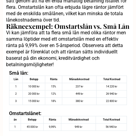
sätt genom att ha en enda månatlig betalning istället för
flera. Omstartslån kan ofta erbjuda lägre räntor jämfört
med de enskilda smålånen, vilket kan minska de totala
lånekostnaderna över tid.
Räkneexempel: Omstartslån vs. Små Lån
Vi kan jämföra att ta flera små lån med olika räntor men
samma löptider med ett omstartslån med en effektiv
ränta på 9,99% över en 5-årsperiod. Observera att detta
exempel är förenklat och att räntan sätts individuellt
baserat på din ekonomi, kreditvärdighet och
betalningsmöjligheter!
Små lån:
Lån
Belopp
Ränta
Månadskostnad
Total Kostnad
1
10 000 kr
15%
237 kr
14 220 kr
2
20 000 kr
12%
449 kr
26 940 kr
3
15 000 kr
18%
380 kr
22 800 kr
Omstartslånet:
ån
Belopp
Ränta
Månadskostnad
Total Kostnad
1
45 000 kr
9,99%
949 kr
56 940 kr