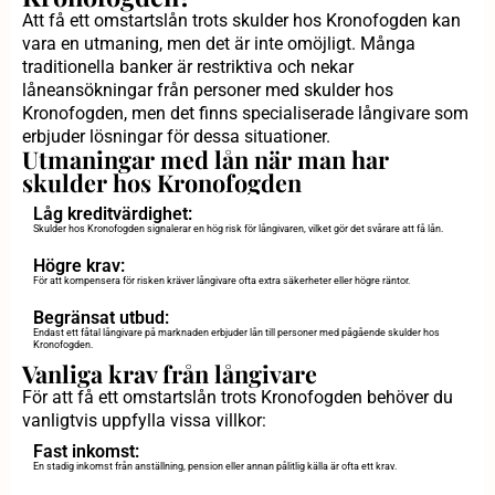
Att få ett omstartslån trots skulder hos Kronofogden kan
vara en utmaning, men det är inte omöjligt. Många
traditionella banker är restriktiva och nekar
låneansökningar från personer med skulder hos
Kronofogden, men det finns specialiserade långivare som
erbjuder lösningar för dessa situationer.
Utmaningar med lån när man har
skulder hos Kronofogden
Låg kreditvärdighet:
Skulder hos Kronofogden signalerar en hög risk för långivaren, vilket gör det svårare att få lån.
Högre krav:
För att kompensera för risken kräver långivare ofta extra säkerheter eller högre räntor.
Begränsat utbud:
Endast ett fåtal långivare på marknaden erbjuder lån till personer med pågående skulder hos
Kronofogden.
Vanliga krav från långivare
För att få ett omstartslån trots Kronofogden behöver du
vanligtvis uppfylla vissa villkor:
Fast inkomst:
En stadig inkomst från anställning, pension eller annan pålitlig källa är ofta ett krav.