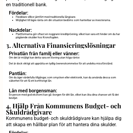
en traditionell bank.
Fördelar:
Flexiblare villkor jämfört med traditionella långivare.
Möjlighet till lägre ränta om din situation bedöms som hanterbar av investerarna.
Nackdelar:
Plattformarna gör oftast en noggrann kreditprövning, vilket kan vara ett hinder om du har
pågående skulder hos Kronofogden.
3. Alternativa Finansieringslösningar
Privatlån från familj eller vänner:
Om det är möjligt kan detta vara en lösning utan höga räntor.
Det är dock viktigt att upprätta en tydlig överenskommelse för att undvika missförstånd.
Pantlån:
Om du äger värdefulla tillgångar, som smycken eller elektronik, kan du använda dessa som
säkerhet för att få ett kortfristigt lån.
Lån med borgensman:
En person med god ekonomi kan gå i borgen för ditt lån, vilket kan öka dina chanser att få det
beviljat.
4. Hjälp Från Kommunens Budget- och
Skuldrådgivare
Kommunens budget- och skuldrådgivare kan hjälpa dig
att skapa en hållbar plan för att hantera dina skulder.
Fördelar: