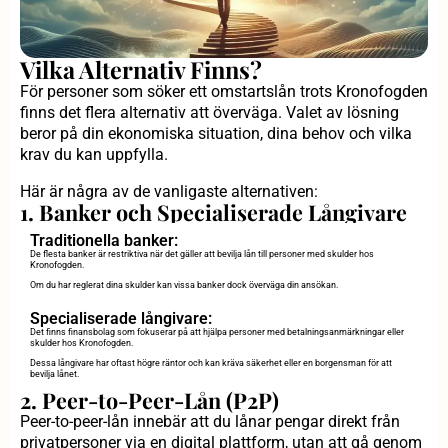
Vilka Alternativ Finns?
För personer som söker ett omstartslån trots Kronofogden
finns det flera alternativ att överväga. Valet av lösning
beror på din ekonomiska situation, dina behov och vilka
krav du kan uppfylla.
Här är några av de vanligaste alternativen:
1. Banker och Specialiserade Långivare
Traditionella banker:
De flesta banker är restriktiva när det gäller att bevilja lån till personer med skulder hos
Kronofogden.
Om du har reglerat dina skulder kan vissa banker dock överväga din ansökan.
Specialiserade långivare:
Det finns finansbolag som fokuserar på att hjälpa personer med betalningsanmärkningar eller
skulder hos Kronofogden.
Dessa långivare har oftast högre räntor och kan kräva säkerhet eller en borgensman för att
bevilja lånet.
2. Peer-to-Peer-Lån (P2P)
Peer-to-peer-lån innebär att du lånar pengar direkt från
privatpersoner via en digital plattform, utan att gå genom