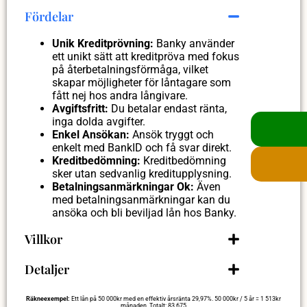
Fördelar
Unik Kreditprövning:
Banky använder
ett unikt sätt att kreditpröva med fokus
på återbetalningsförmåga, vilket
skapar möjligheter för låntagare som
fått nej hos andra långivare.
Avgiftsfritt:
Du betalar endast ränta,
inga dolda avgifter.
Enkel Ansökan:
Ansök tryggt och
enkelt med BankID och få svar direkt.
Kreditbedömning:
Kreditbedömning
sker utan sedvanlig kreditupplysning.
Betalningsanmärkningar Ok:
Även
med betalningsanmärkningar kan du
ansöka och bli beviljad lån hos Banky.
Villkor
Detaljer
Räkneexempel:
Ett lån på 50 000kr med en effektiv årsränta 29,97%. 50 000kr / 5 år = 1 513kr
månaden. Totalt: 83 675