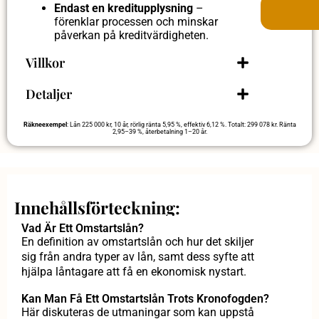
Endast en kreditupplysning
–
förenklar processen och minskar
påverkan på kreditvärdigheten.
Villkor
Detaljer
Räkneexempel
: Lån 225 000 kr, 10 år, rörlig ränta 5,95 %, effektiv 6,12 %. Totalt: 299 078 kr. Ränta
2,95–39 %, återbetalning 1–20 år.
Innehållsförteckning:
Vad Är Ett Omstartslån?
En definition av omstartslån och hur det skiljer
sig från andra typer av lån, samt dess syfte att
hjälpa låntagare att få en ekonomisk nystart.
Kan Man Få Ett Omstartslån Trots Kronofogden?
Här diskuteras de utmaningar som kan uppstå