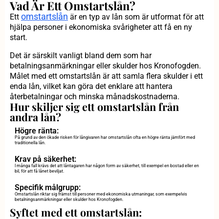
Vad Är Ett Omstartslån?
omstartslån
Ett
är en typ av lån som är utformat för att
hjälpa personer i ekonomiska svårigheter att få en ny
start.
Det är särskilt vanligt bland dem som har
betalningsanmärkningar eller skulder hos Kronofogden.
Målet med ett omstartslån är att samla flera skulder i ett
enda lån, vilket kan göra det enklare att hantera
återbetalningar och minska månadskostnaderna.
Hur skiljer sig ett omstartslån från
andra lån?
Högre ränta:
På grund av den ökade risken för långivaren har omstartslån ofta en högre ränta jämfört med
traditionella lån.
Krav på säkerhet:
I många fall krävs det att låntagaren har någon form av säkerhet, till exempel en bostad eller en
bil, för att få lånet beviljat.
Specifik målgrupp:
Omstartslån riktar sig främst till personer med ekonomiska utmaningar, som exempelvis
betalningsanmärkningar eller skulder hos Kronofogden.
Syftet med ett omstartslån: