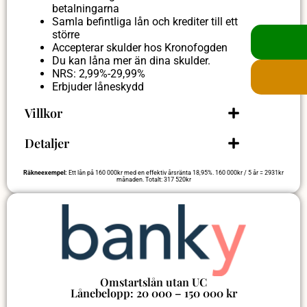
betalningarna
Samla befintliga lån och krediter till ett
större
Accepterar skulder hos Kronofogden
Du kan låna mer än dina skulder.
NRS: 2,99%-29,99%
Erbjuder låneskydd
Villkor
Detaljer
Räkneexempel:
Ett lån på 160 000kr med en effektiv årsränta 18,95%. 160 000kr / 5 år = 2931kr
månaden. Totalt: 317 520kr
Omstartslån utan UC
Lånebelopp: 20 000 – 150 000 kr