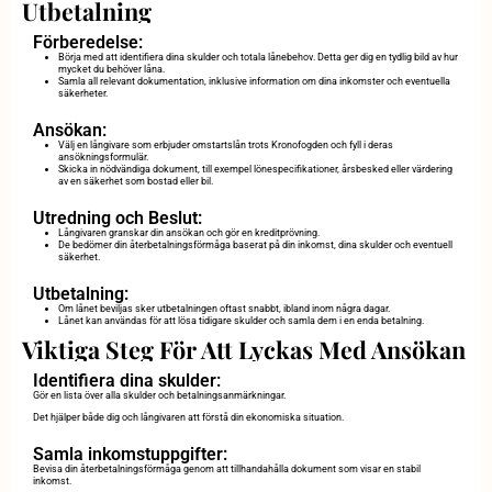
Utbetalning
Förberedelse:
Börja med att identifiera dina skulder och totala lånebehov. Detta ger dig en tydlig bild av hur
mycket du behöver låna.
Samla all relevant dokumentation, inklusive information om dina inkomster och eventuella
säkerheter.
Ansökan:
Välj en långivare som erbjuder omstartslån trots Kronofogden och fyll i deras
ansökningsformulär.
Skicka in nödvändiga dokument, till exempel lönespecifikationer, årsbesked eller värdering
av en säkerhet som bostad eller bil.
Utredning och Beslut:
Långivaren granskar din ansökan och gör en kreditprövning.
De bedömer din återbetalningsförmåga baserat på din inkomst, dina skulder och eventuell
säkerhet.
Utbetalning:
Om lånet beviljas sker utbetalningen oftast snabbt, ibland inom några dagar.
Lånet kan användas för att lösa tidigare skulder och samla dem i en enda betalning.
Viktiga Steg För Att Lyckas Med Ansökan
Identifiera dina skulder:
Gör en lista över alla skulder och betalningsanmärkningar.
Det hjälper både dig och långivaren att förstå din ekonomiska situation.
Samla inkomstuppgifter:
Bevisa din återbetalningsförmåga genom att tillhandahålla dokument som visar en stabil
inkomst.