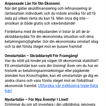
Anpassade Lån för Din Ekonomi:
När det gäller skuldfinansiering och refinansiering är
räntesatsen individuell, och du måste ansöka för att få
reda på vilken ränta du kan få. Men oroa dig inte –
ansökan är både gratis och icke-bindande!
Fördelarna med de erbjudanden vi listar är att de är
skräddarsydda för din ekonomiska situation och dina
betalningsmöjligheter. Gör din ekonomiska omstart idag
och ta det första steget mot en ljusare framtid!
Omstartslån – Skräddarsytt För Framgång!
Har du stött på hinder på vägen till ekonomisk stabilitet?
Ett omstartslån kan vara din lösning! Även om du har en
historik av betalningsanmärkningar eller pågående
ärenden hos Kronofogden, kan ett omstartslån ge dig en
andra chans och vara första steget mot en förbättrad
Utforska vår exklusiva topp-lista
ekonomisk framtid.
här!
Nystartslån – För Nya Äventyr I Livet!
Drömmer du om att investera i din utbildning, renovera