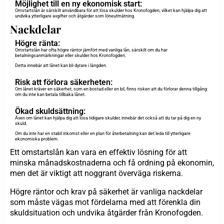
Möjlighet till en ny ekonomisk start:
Omstartslån är särskilt användbara för att lösa skulder hos Kronofogden, vilket kan hjälpa dig att
undvika ytterligare avgifter och åtgärder som löneutmätning.
Nackdelar
Högre ränta:
Omstartslån har ofta högre räntor jämfört med vanliga lån, särskilt om du har
betalningsanmärkningar eller skulder hos Kronofogden.
Detta innebär att lånet kan bli dyrare i längden.
Risk att förlora säkerheten:
Om lånet kräver en säkerhet, som en bostad eller en bil, finns risken att du förlorar denna tillgång
om du inte kan betala tillbaka lånet.
Ökad skuldsättning:
Även om lånet kan hjälpa dig att lösa tidigare skulder, innebär det också att du tar på dig en ny
skuld.
Om du inte har en stabil inkomst eller en plan för återbetalning kan det leda till ytterligare
ekonomiska problem.
Ett omstartslån kan vara en effektiv lösning för att
minska månadskostnaderna och få ordning på ekonomin,
men det är viktigt att noggrant överväga riskerna.
Högre räntor och krav på säkerhet är vanliga nackdelar
som måste vägas mot fördelarna med att förenkla din
skuldsituation och undvika åtgärder från Kronofogden.