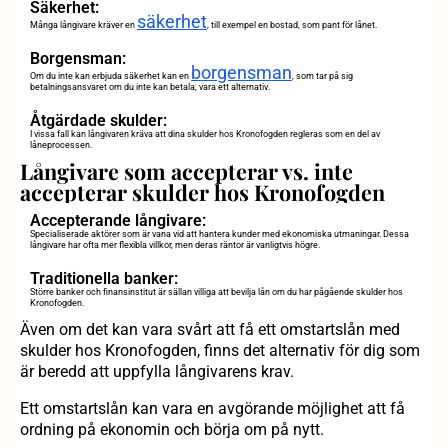
Säkerhet:
säkerhet
Många långivare kräver en
, till exempel en bostad, som pant för lånet.
Borgensman:
borgensman
Om du inte kan erbjuda säkerhet kan en
, som tar på sig
betalningsansvaret om du inte kan betala, vara ett alternativ.
Åtgärdade skulder:
I vissa fall kan långivaren kräva att dina skulder hos Kronofogden regleras som en del av
låneprocessen.
Långivare som accepterar vs. inte
accepterar skulder hos Kronofogden
Accepterande långivare:
Specialiserade aktörer som är vana vid att hantera kunder med ekonomiska utmaningar. Dessa
långivare har ofta mer flexibla villkor, men deras räntor är vanligtvis högre.
Traditionella banker:
Större banker och finansinstitut är sällan villiga att bevilja lån om du har pågående skulder hos
Kronofogden.
Även om det kan vara svårt att få ett omstartslån med
skulder hos Kronofogden, finns det alternativ för dig som
är beredd att uppfylla långivarens krav.
Ett omstartslån kan vara en avgörande möjlighet att få
ordning på ekonomin och börja om på nytt.