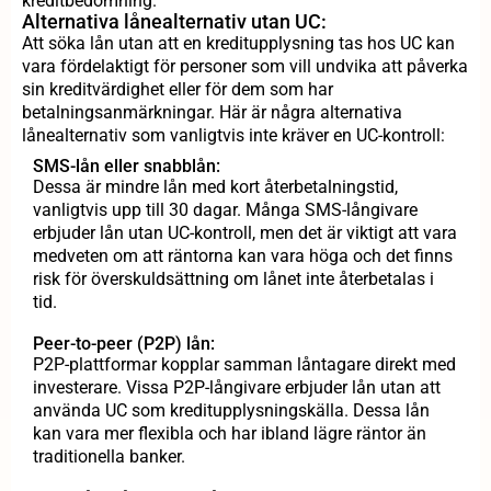
kreditbedömning.
Alternativa lånealternativ utan UC:
Att söka lån utan att en kreditupplysning tas hos UC kan
vara fördelaktigt för personer som vill undvika att påverka
sin kreditvärdighet eller för dem som har
betalningsanmärkningar. Här är några alternativa
lånealternativ som vanligtvis inte kräver en UC-kontroll:
SMS-lån eller snabblån:
Dessa är mindre lån med kort återbetalningstid,
vanligtvis upp till 30 dagar. Många SMS-långivare
erbjuder lån utan UC-kontroll, men det är viktigt att vara
medveten om att räntorna kan vara höga och det finns
risk för överskuldsättning om lånet inte återbetalas i
tid.
Peer-to-peer (P2P) lån:
P2P-plattformar kopplar samman låntagare direkt med
investerare. Vissa P2P-långivare erbjuder lån utan att
använda UC som kreditupplysningskälla. Dessa lån
kan vara mer flexibla och har ibland lägre räntor än
traditionella banker.