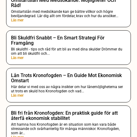
Omstartslån Med Medsökande: Möjligheter Och
Råd!
Omstartslån med medsökande kan ge bättre villkor och högre
beviljandegrad. Lär dig allt om fördelar, krav och hur du ansöker...
Läs mer
Bli Skuldfri Snabbt – En Smart Strategi För
Framgång
Bli skuldfri - tips och råd för att bli av med dina skulder Drömmer du
om att bli skuldfri och...
Läs mer
Lån Trots Kronofogden – En Guide Mot Ekonomisk
Omstart
Här delar vi med oss av några insikter om hur lånemöjligheterna ser
ut trots en skuld hos Kronofogden och vad...
Läs mer
Bli fri från Kronofogden: En praktisk guide för att
återfå ekonomisk stabilitet
Att hamna hos Kronofogden är en situation som kan vara både
stressande och svårhanterlig för många människor. Kronofogden,
som är...