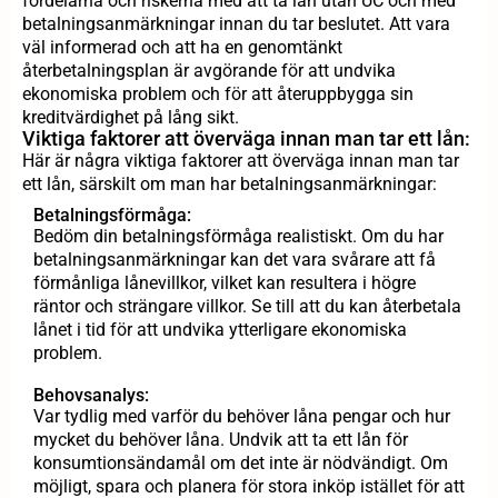
fördelarna och riskerna med att ta lån utan UC och med
betalningsanmärkningar innan du tar beslutet. Att vara
väl informerad och att ha en genomtänkt
återbetalningsplan är avgörande för att undvika
ekonomiska problem och för att återuppbygga sin
kreditvärdighet på lång sikt.
Viktiga faktorer att överväga innan man tar ett lån:
Här är några viktiga faktorer att överväga innan man tar
ett lån, särskilt om man har betalningsanmärkningar:
Betalningsförmåga:
Bedöm din betalningsförmåga realistiskt. Om du har
betalningsanmärkningar kan det vara svårare att få
förmånliga lånevillkor, vilket kan resultera i högre
räntor och strängare villkor. Se till att du kan återbetala
lånet i tid för att undvika ytterligare ekonomiska
problem.
Behovsanalys:
Var tydlig med varför du behöver låna pengar och hur
mycket du behöver låna. Undvik att ta ett lån för
konsumtionsändamål om det inte är nödvändigt. Om
möjligt, spara och planera för stora inköp istället för att