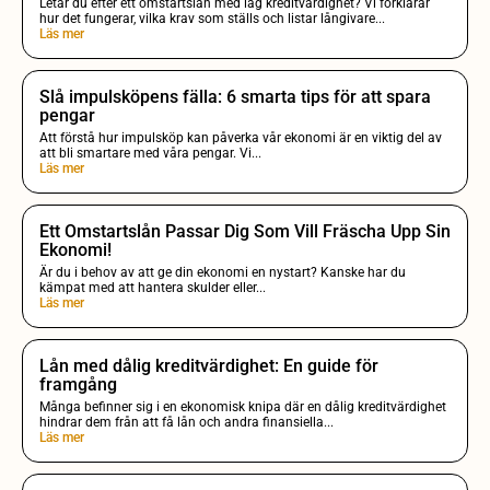
Letar du efter ett omstartslån med låg kreditvärdighet? Vi förklarar
hur det fungerar, vilka krav som ställs och listar långivare...
Läs mer
Slå impulsköpens fälla: 6 smarta tips för att spara
pengar
Att förstå hur impulsköp kan påverka vår ekonomi är en viktig del av
att bli smartare med våra pengar. Vi...
Läs mer
Ett Omstartslån Passar Dig Som Vill Fräscha Upp Sin
Ekonomi!
Är du i behov av att ge din ekonomi en nystart? Kanske har du
kämpat med att hantera skulder eller...
Läs mer
Lån med dålig kreditvärdighet: En guide för
framgång
Många befinner sig i en ekonomisk knipa där en dålig kreditvärdighet
hindrar dem från att få lån och andra finansiella...
Läs mer