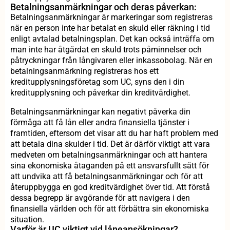
Betalningsanmärkningar och deras påverkan:
Betalningsanmärkningar är markeringar som registreras
när en person inte har betalat en skuld eller räkning i tid
enligt avtalad betalningsplan. Det kan också inträffa om
man inte har åtgärdat en skuld trots påminnelser och
påtryckningar från långivaren eller inkassobolag. När en
betalningsanmärkning registreras hos ett
kreditupplysningsföretag som UC, syns den i din
kreditupplysning och påverkar din kreditvärdighet.
Betalningsanmärkningar kan negativt påverka din
förmåga att få lån eller andra finansiella tjänster i
framtiden, eftersom det visar att du har haft problem med
att betala dina skulder i tid. Det är därför viktigt att vara
medveten om betalningsanmärkningar och att hantera
sina ekonomiska åtaganden på ett ansvarsfullt sätt för
att undvika att få betalningsanmärkningar och för att
återuppbygga en god kreditvärdighet över tid. Att förstå
dessa begrepp är avgörande för att navigera i den
finansiella världen och för att förbättra sin ekonomiska
situation.
Varför är UC viktigt vid låneansökningar?