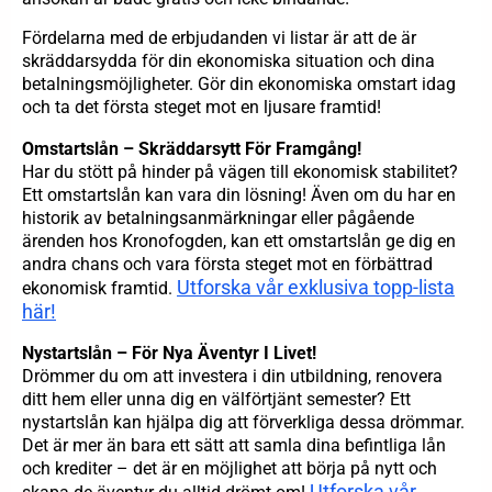
Fördelarna med de erbjudanden vi listar är att de är
skräddarsydda för din ekonomiska situation och dina
betalningsmöjligheter. Gör din ekonomiska omstart idag
och ta det första steget mot en ljusare framtid!
Omstartslån – Skräddarsytt För Framgång!
Har du stött på hinder på vägen till ekonomisk stabilitet?
Ett omstartslån kan vara din lösning! Även om du har en
historik av betalningsanmärkningar eller pågående
ärenden hos Kronofogden, kan ett omstartslån ge dig en
andra chans och vara första steget mot en förbättrad
Utforska vår exklusiva topp-lista
ekonomisk framtid.
här!
Nystartslån – För Nya Äventyr I Livet!
Drömmer du om att investera i din utbildning, renovera
ditt hem eller unna dig en välförtjänt semester? Ett
nystartslån kan hjälpa dig att förverkliga dessa drömmar.
Det är mer än bara ett sätt att samla dina befintliga lån
och krediter – det är en möjlighet att börja på nytt och
Utforska vår