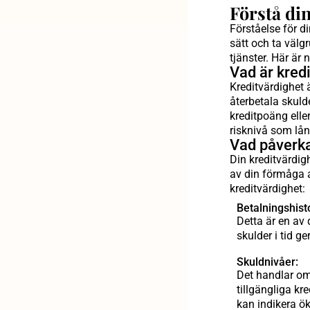
Förstå di
Förståelse för d
sätt och ta välgr
tjänster. Här är 
Vad är kred
Kreditvärdighet 
återbetala skuld
kreditpoäng elle
risknivå som lån
Vad påverka
Din kreditvärdig
av din förmåga a
kreditvärdighet:
Betalningshisto
Detta är en av 
skulder i tid g
Skuldnivåer:
Det handlar om
tillgängliga kr
kan indikera ök