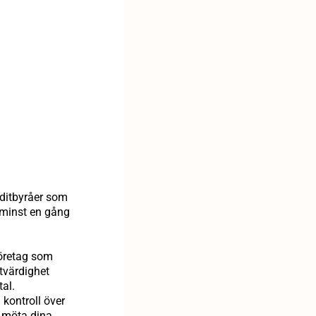
editbyråer som
r minst en gång
företag som
tvärdighet
tal.
 kontroll över
t möta dina