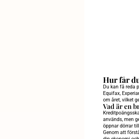
Hur får d
Du kan få reda p
Equifax, Experia
om året, vilket g
Vad är en b
Kreditpoängsskal
används, men gen
öppnar dörrar til
Genom att förstå
din ekonomi och a