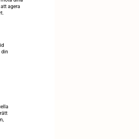
 att agera
t.
id
 din
ella
rätt
n,