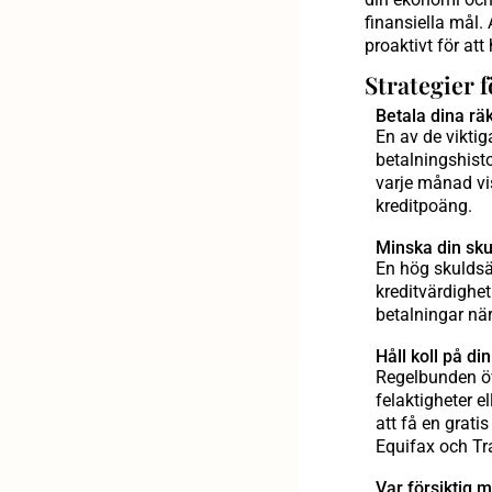
finansiella mål.
proaktivt för att
Strategier f
Betala dina räk
En av de viktig
betalningshisto
varje månad vis
kreditpoäng.
Minska din sku
En hög skuldsät
kreditvärdighet
betalningar när
Håll koll på di
Regelbunden öve
felaktigheter e
att få en grati
Equifax och Tr
Var försiktig 