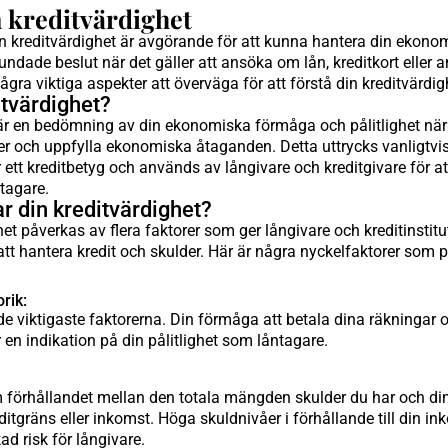
n kreditvärdighet
in kreditvärdighet är avgörande för att kunna hantera din ekonomi
undade beslut när det gäller att ansöka om lån, kreditkort eller a
några viktiga aspekter att överväga för att förstå din kreditvärdig
itvärdighet?
är en bedömning av din ekonomiska förmåga och pålitlighet när d
er och uppfylla ekonomiska åtaganden. Detta uttrycks vanligtv
r ett kreditbetyg och används av långivare och kreditgivare för 
tagare.
r din kreditvärdighet?
het påverkas av flera faktorer som ger långivare och kreditinsti
tt hantera kredit och skulder. Här är några nyckelfaktorer som 
rik:
de viktigaste faktorerna. Din förmåga att betala dina räkningar 
er en indikation på din pålitlighet som låntagare.
 förhållandet mellan den totala mängden skulder du har och di
editgräns eller inkomst. Höga skuldnivåer i förhållande till din i
ad risk för långivare.