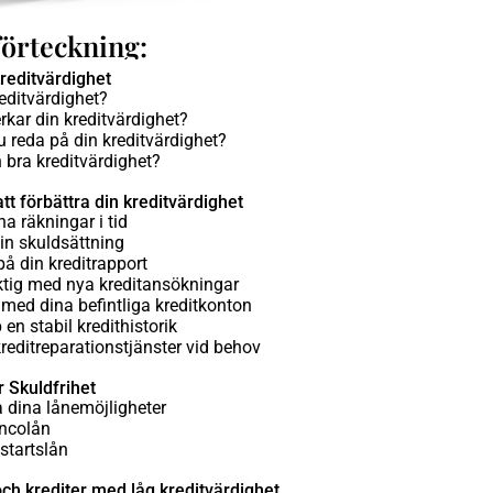
förteckning:
kreditvärdighet
editvärdighet?
kar din kreditvärdighet?
u reda på din kreditvärdighet?
 bra kreditvärdighet?
att förbättra din kreditvärdighet
na räkningar i tid
in skuldsättning
 på din kreditrapport
ktig med nya kreditansökningar
 med dina befintliga kreditkonton
en stabil kredithistorik
editreparationstjänster vid behov
r Skuldfrihet
 dina lånemöjligheter
ncolån
tartslån
och krediter med låg kreditvärdighet