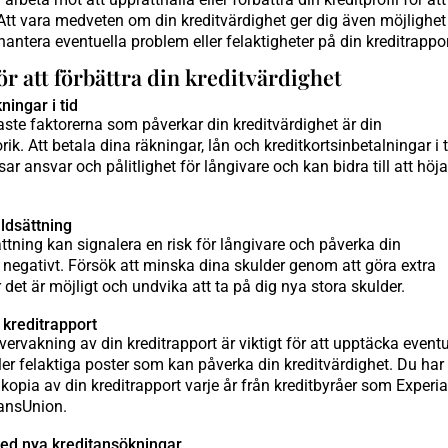
 Att vara medveten om din kreditvärdighet ger dig även möjlighet
 hantera eventuella problem eller felaktigheter på din kreditrappor
ör att förbättra din kreditvärdighet
ningar i tid
aste faktorerna som påverkar din kreditvärdighet är din
rik. Att betala dina räkningar, lån och kreditkortsinbetalningar i t
ar ansvar och pålitlighet för långivare och kan bidra till att höja
ldsättning
tning kan signalera en risk för långivare och påverka din
 negativt. Försök att minska dina skulder genom att göra extra
 det är möjligt och undvika att ta på dig nya stora skulder.
n kreditrapport
rvakning av din kreditrapport är viktigt för att upptäcka eventu
ller felaktiga poster som kan påverka din kreditvärdighet. Du har 
s kopia av din kreditrapport varje år från kreditbyråer som Experia
ansUnion.
med nya kreditansökningar