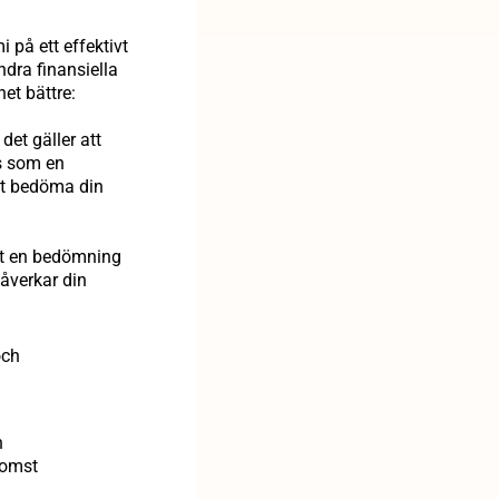
 på ett effektivt
ndra finansiella
het bättre:
et gäller att
is som en
att bedöma din
tut en bedömning
påverkar din
och
n
nkomst