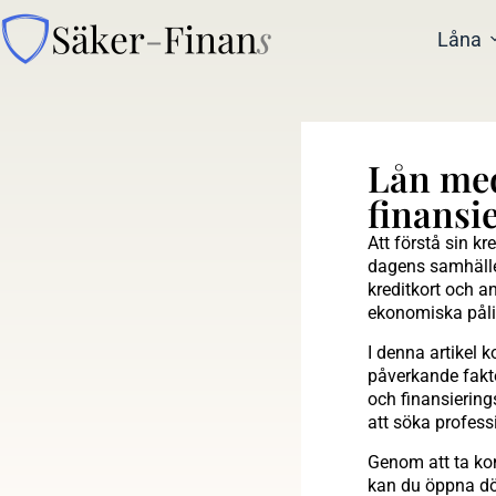
Låna
Lån med
finansi
Att förstå sin kr
dagens samhälle 
kreditkort och an
ekonomiska påli
I denna artikel k
påverkande fakto
och finansiering
att söka profess
Genom att ta kon
kan du öppna dör