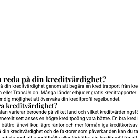
u reda på din kreditvärdighet?
å din kreditvärdighet genom att begära en kreditrapport från kr
n eller TransUnion. Många länder erbjuder gratis kreditrapporte
er dig möjlighet att övervaka din kreditprofil regelbundet.
ra kreditvärdighet?
an varierar beroende på vilket land och vilket kreditvärderings
erellt sett anses en högre kreditpoäng vara bättre. En bra kredi
l bättre lånevillkor, lägre räntor och mer förmånliga kreditkortsav
 din kreditvärdighet och de faktorer som påverkar den kan du ta
rbeta mot att upprätthålla eller förbättra din kreditprofil för at