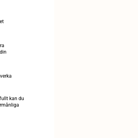
et
ra
din
åverka
ullt kan du
förmånliga