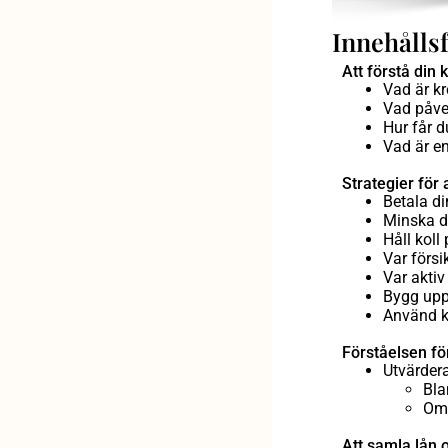
Innehålls
Att förstå din 
Vad är kr
Vad påver
Hur får d
Vad är en
Strategier för 
Betala di
Minska d
Håll koll
Var försi
Var aktiv
Bygg upp 
Använd kr
Förståelsen fö
Utvärdera
Bla
Oms
Att samla lån 