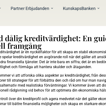
Partner Erbjudanden
KunskapsBanken
 dålig kreditvärdighet: En guid
ell framgång
editvärdighet är en nyckelfaktor för att skapa en stabil ekonomisk
spelar kreditvärdighet en avgörande roll när det gäller att ansö
dra finansiella tjänster. Det är inte bara en siffra; det är en be
tlighet och förmåga att hantera skulder och åtaganden.
ommer vi att utforska olika aspekter av kreditvärdighet, från des
rer till strategier för att förbättra den och råd om hur man nav
salternativ med realistiska förväntningar. Vi kommer även att di
ionell rådgivning vid behov för att optimera din ekonomiska häl
troll över din kreditprofil och agera medvetet när det gäller ek
rar till bättre finansiella möjligheter och skapa en starkare ek