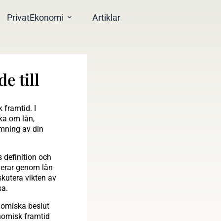
PrivatEkonomi
Artiklar
e till
 framtid. I
ka om lån,
dömning av din
s definition och
igerar genom lån
skutera vikten av
sa.
onomiska beslut
onomisk framtid