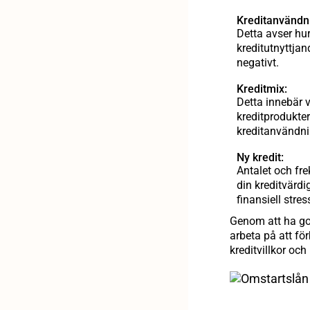
Kreditanvändn
Detta avser hur
kreditutnyttja
negativt.
Kreditmix:
Detta innebär v
kreditprodukte
kreditanvändni
Ny kredit:
Antalet och fr
din kreditvärdi
finansiell stre
Genom att ha god
arbeta på att fö
kreditvillkor och