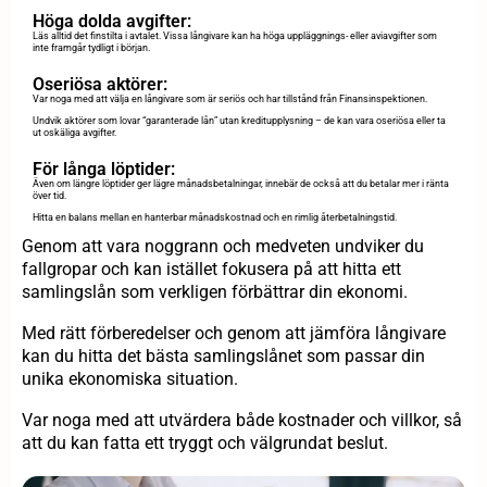
Höga dolda avgifter:
Läs alltid det finstilta i avtalet. Vissa långivare kan ha höga uppläggnings- eller aviavgifter som
inte framgår tydligt i början.
Oseriösa aktörer:
Var noga med att välja en långivare som är seriös och har tillstånd från Finansinspektionen.
Undvik aktörer som lovar “garanterade lån” utan kreditupplysning – de kan vara oseriösa eller ta
ut oskäliga avgifter.
För långa löptider:
Även om längre löptider ger lägre månadsbetalningar, innebär de också att du betalar mer i ränta
över tid.
Hitta en balans mellan en hanterbar månadskostnad och en rimlig återbetalningstid.
Genom att vara noggrann och medveten undviker du
fallgropar och kan istället fokusera på att hitta ett
samlingslån som verkligen förbättrar din ekonomi.
Med rätt förberedelser och genom att jämföra långivare
kan du hitta det bästa samlingslånet som passar din
unika ekonomiska situation.
Var noga med att utvärdera både kostnader och villkor, så
att du kan fatta ett tryggt och välgrundat beslut.