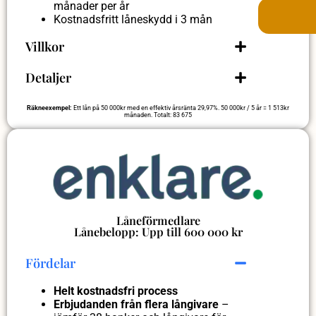
månader per år
Kostnadsfritt låneskydd i 3 mån
Villkor
Detaljer
Räkneexempel:
Ett lån på 50 000kr med en effektiv årsränta 29,97%. 50 000kr / 5 år = 1 513kr
månaden. Totalt: 83 675
Låneförmedlare
Lånebelopp: Upp till 600 000 kr
Fördelar
Helt kostnadsfri process
Erbjudanden från flera långivare
–