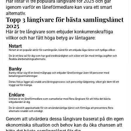
Här listar vi tre populära långivare för 2025 och går
igenom varför en låneförmedlare kan vara ett smart
alternativ.
Topp 3 långivare för bästa samlingslånet
2025
Här är tre långivare som erbjuder konkurrenskraftiga
villkor och har fått höga betyg av låntagare:
Nstart
Nstart är en populär aktör för samlingslån, känd för att erbjuda låga räntor och tydliga villkor.
De är ett bra val för dig som har god kreditvärdighet och söker ett lån med rimliga avgifter och
flexibla återbetalningsalternativ.
Banky
Banky riktar sig till en bred målgrupp och erbjuder lånelösningar även till personer med
betalningsanmärkningar.
Deras fokus ligger på snabb ansökningsprocess och personlig rådgivning, vilket gör dem till ett
tryggt val för många.
Enklare
Enklare är en låneförmedlare som samarbetar med flera långivare för att hitta det bästa
erbjudandet åt dig.
De är särskilt uppskattade för sin användarvänliga tjänst och förmåga att presentera flera
alternativ snabbt och smidigt.
Genom att utvärdera dessa långivare baserat på din egen
ekonomiska situation och behov kan du öka chansen att