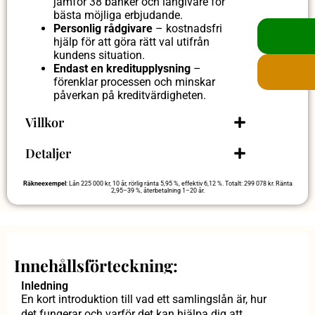
jämför 38 banker och långivare för
bästa möjliga erbjudande.
Personlig rådgivare
– kostnadsfri
hjälp för att göra rätt val utifrån
kundens situation.
Endast en kreditupplysning
–
förenklar processen och minskar
påverkan på kreditvärdigheten.
Villkor
Detaljer
Räkneexempel
: Lån 225 000 kr, 10 år, rörlig ränta 5,95 %, effektiv 6,12 %. Totalt: 299 078 kr. Ränta
2,95–39 %, återbetalning 1–20 år.
Innehållsförteckning:
Inledning
En kort introduktion till vad ett samlingslån är, hur
det fungerar och varför det kan hjälpa dig att