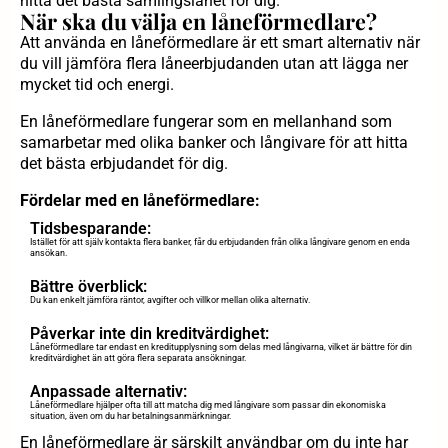
hitta det bästa samlingslånet för dig.
När ska du välja en låneförmedlare?
Att använda en låneförmedlare är ett smart alternativ när
du vill jämföra flera låneerbjudanden utan att lägga ner
mycket tid och energi.
En låneförmedlare fungerar som en mellanhand som
samarbetar med olika banker och långivare för att hitta
det bästa erbjudandet för dig.
Fördelar med en låneförmedlare:
Tidsbesparande:
Istället för att själv kontakta flera banker, får du erbjudanden från olika långivare genom en enda
ansökan.
Bättre överblick:
Du kan enkelt jämföra räntor, avgifter och villkor mellan olika alternativ.
Påverkar inte din kreditvärdighet:
Låneförmedlare tar endast en kreditupplysning som delas med långivarna, vilket är bättre för din
kreditvärdighet än att göra flera separata ansökningar.
Anpassade alternativ:
Låneförmedlare hjälper ofta till att matcha dig med långivare som passar din ekonomiska
situation, även om du har betalningsanmärkningar.
En låneförmedlare är särskilt användbar om du inte har