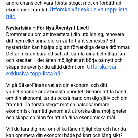
andra chans och vara första steget mot en förbättrad
Utforska vår exklusiva topp-lista
ekonomisk framtid.
här!
Nystartslån – För Nya Äventyr I Livet!
Drömmer du om att investera i din utbildning, renovera
ditt hem eller unna dig en välförtjänt semester? Ett
nystartslån kan hjälpa dig att förverkliga dessa drömmar.
Det är mer än bara ett sätt att samla dina befintliga lån
och krediter – det är en möjlighet att börja på nytt och
Utforska vår
skapa de äventyr du alltid drömt om!
exklusiva topp-lista här!
Vi på Säker-Finans vet att din ekonomi och ditt
välbefinnande är av högsta prioritet. Genom att ta hand
om din ekonomi, tar du också hand om dig själv och din
framtid. Ta första steget mot en hälsosammare
ekonomisk framtid genom att utforska dina möjligheter
och skapa en plan för att nå dina ekonomiska mål.
Vill du lära dig mer om olika lånemöjligheter och hur du
kan optimera din ekonomi både på kort och lång sikt?