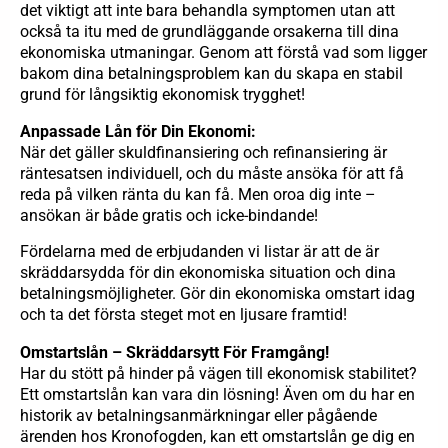
det viktigt att inte bara behandla symptomen utan att
också ta itu med de grundläggande orsakerna till dina
ekonomiska utmaningar. Genom att förstå vad som ligger
bakom dina betalningsproblem kan du skapa en stabil
grund för långsiktig ekonomisk trygghet!
Anpassade Lån för Din Ekonomi:
När det gäller skuldfinansiering och refinansiering är
räntesatsen individuell, och du måste ansöka för att få
reda på vilken ränta du kan få. Men oroa dig inte –
ansökan är både gratis och icke-bindande!
Fördelarna med de erbjudanden vi listar är att de är
skräddarsydda för din ekonomiska situation och dina
betalningsmöjligheter. Gör din ekonomiska omstart idag
och ta det första steget mot en ljusare framtid!
Omstartslån – Skräddarsytt För Framgång!
Har du stött på hinder på vägen till ekonomisk stabilitet?
Ett omstartslån kan vara din lösning! Även om du har en
historik av betalningsanmärkningar eller pågående
ärenden hos Kronofogden, kan ett omstartslån ge dig en