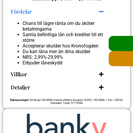
Fördelar
Chans till lägre ränta om du sköter
betalningarna
Samla befintliga lån och krediter till ett
större
Accepterar skulder hos Kronofogden
Du kan låna mer än dina skulder.
NRS: 2,99%-29,99%
Erbjuder låneskydd
Villkor
Detaljer
Räkneexempel:
Ett lån på 160 000kr med en effektiv årsränta 18,95%. 160 000kr / 5 år = 2931kr
månaden. Totalt: 317 520kr