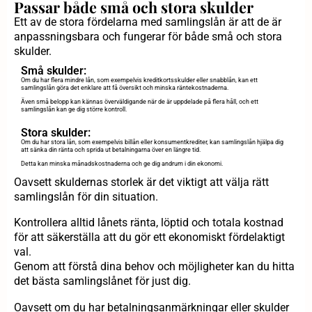
Passar både små och stora skulder
Ett av de stora fördelarna med samlingslån är att de är
anpassningsbara och fungerar för både små och stora
skulder.
Små skulder:
Om du har flera mindre lån, som exempelvis kreditkortsskulder eller snabblån, kan ett
samlingslån göra det enklare att få översikt och minska räntekostnaderna.
Även små belopp kan kännas överväldigande när de är uppdelade på flera håll, och ett
samlingslån kan ge dig större kontroll.
Stora skulder:
Om du har stora lån, som exempelvis billån eller konsumentkrediter, kan samlingslån hjälpa dig
att sänka din ränta och sprida ut betalningarna över en längre tid.
Detta kan minska månadskostnaderna och ge dig andrum i din ekonomi.
Oavsett skuldernas storlek är det viktigt att välja rätt
samlingslån för din situation.
Kontrollera alltid lånets ränta, löptid och totala kostnad
för att säkerställa att du gör ett ekonomiskt fördelaktigt
val.
Genom att förstå dina behov och möjligheter kan du hitta
det bästa samlingslånet för just dig.
Oavsett om du har betalningsanmärkningar eller skulder