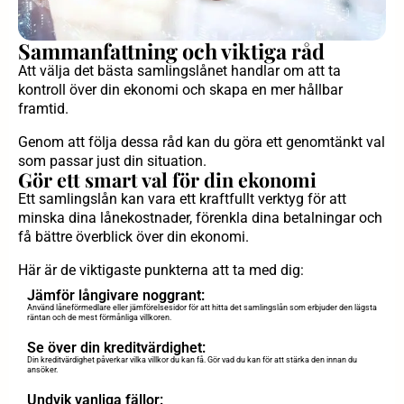
Sammanfattning och viktiga råd
Att välja det bästa samlingslånet handlar om att ta
kontroll över din ekonomi och skapa en mer hållbar
framtid.
Genom att följa dessa råd kan du göra ett genomtänkt val
som passar just din situation.
Gör ett smart val för din ekonomi
Ett samlingslån kan vara ett kraftfullt verktyg för att
minska dina lånekostnader, förenkla dina betalningar och
få bättre överblick över din ekonomi.
Här är de viktigaste punkterna att ta med dig:
Jämför långivare noggrant:
Använd låneförmedlare eller jämförelsesidor för att hitta det samlingslån som erbjuder den lägsta
räntan och de mest förmånliga villkoren.
Se över din kreditvärdighet:
Din kreditvärdighet påverkar vilka villkor du kan få. Gör vad du kan för att stärka den innan du
ansöker.
Undvik vanliga fällor: