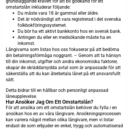
grundläggande kraven för att bli godkänd för ett
omstartslån inkluderar följande:
Du måste vara 18 år gammal eller äldre.
Det är nödvändigt att vara registrerad i det svenska
folkbokföringssystemet.
Du bör ha ett aktivt bankkonto hos en svensk bank.
Antingen du eller en medsökande måste ha en
inkomst.
Långivarna som listas hos oss fokuserar på att bedöma
din betalningsförmåga noggrant. – Genom att ta hänsyn
till din inkomst, utgifter och andra ekonomiska faktorer,
skapar de skräddarsydda avtal som är anpassade för att
säkerställa att du kan återbetala lånet på ett ansvarsfullt
sätt.
Detta bidrar till en hållbar och personligt anpassad
låneupplevelse.
Hur Ansöker Jag Om Ett Omstartslån?
För att ansöka om ett omstartslån behöver du fylla i en
ansökan hos en av våra långivare. Ansökningsprocessen
kan variera något mellan olika långivare, men vi listar
endast de som erbjuder en enkel, trygg och automatiserad