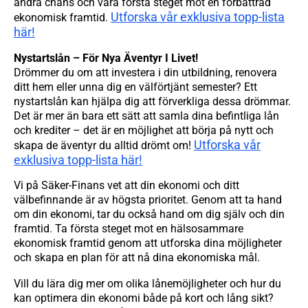
andra chans och vara första steget mot en förbättrad
Utforska vår exklusiva topp-lista
ekonomisk framtid.
här!
Nystartslån – För Nya Äventyr I Livet!
Drömmer du om att investera i din utbildning, renovera
ditt hem eller unna dig en välförtjänt semester? Ett
nystartslån kan hjälpa dig att förverkliga dessa drömmar.
Det är mer än bara ett sätt att samla dina befintliga lån
och krediter – det är en möjlighet att börja på nytt och
Utforska vår
skapa de äventyr du alltid drömt om!
exklusiva topp-lista här!
Vi på Säker-Finans vet att din ekonomi och ditt
välbefinnande är av högsta prioritet. Genom att ta hand
om din ekonomi, tar du också hand om dig själv och din
framtid. Ta första steget mot en hälsosammare
ekonomisk framtid genom att utforska dina möjligheter
och skapa en plan för att nå dina ekonomiska mål.
Vill du lära dig mer om olika lånemöjligheter och hur du
kan optimera din ekonomi både på kort och lång sikt?