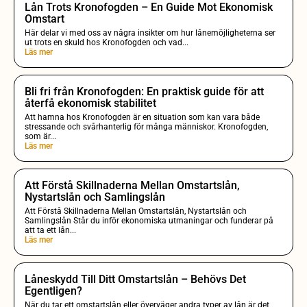
Lån Trots Kronofogden – En Guide Mot Ekonomisk
Omstart
Här delar vi med oss av några insikter om hur lånemöjligheterna ser
ut trots en skuld hos Kronofogden och vad...
Läs mer
Bli fri från Kronofogden: En praktisk guide för att
återfå ekonomisk stabilitet
Att hamna hos Kronofogden är en situation som kan vara både
stressande och svårhanterlig för många människor. Kronofogden,
som är...
Läs mer
Att Förstå Skillnaderna Mellan Omstartslån,
Nystartslån och Samlingslån
Att Förstå Skillnaderna Mellan Omstartslån, Nystartslån och
Samlingslån Står du inför ekonomiska utmaningar och funderar på
att ta ett lån...
Läs mer
Låneskydd Till Ditt Omstartslån – Behövs Det
Egentligen?
När du tar ett omstartslån eller överväger andra typer av lån är det