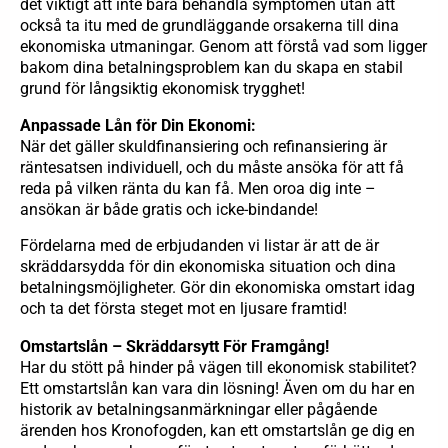
det viktigt att inte bara behandla symptomen utan att
också ta itu med de grundläggande orsakerna till dina
ekonomiska utmaningar. Genom att förstå vad som ligger
bakom dina betalningsproblem kan du skapa en stabil
grund för långsiktig ekonomisk trygghet!
Anpassade Lån för Din Ekonomi:
När det gäller skuldfinansiering och refinansiering är
räntesatsen individuell, och du måste ansöka för att få
reda på vilken ränta du kan få. Men oroa dig inte –
ansökan är både gratis och icke-bindande!
Fördelarna med de erbjudanden vi listar är att de är
skräddarsydda för din ekonomiska situation och dina
betalningsmöjligheter. Gör din ekonomiska omstart idag
och ta det första steget mot en ljusare framtid!
Omstartslån – Skräddarsytt För Framgång!
Har du stött på hinder på vägen till ekonomisk stabilitet?
Ett omstartslån kan vara din lösning! Även om du har en
historik av betalningsanmärkningar eller pågående
ärenden hos Kronofogden, kan ett omstartslån ge dig en