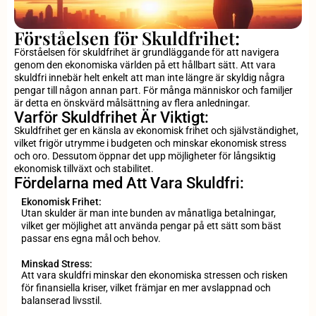
Förståelsen för Skuldfrihet:
Förståelsen för skuldfrihet är grundläggande för att navigera
genom den ekonomiska världen på ett hållbart sätt. Att vara
skuldfri innebär helt enkelt att man inte längre är skyldig några
pengar till någon annan part. För många människor och familjer
är detta en önskvärd målsättning av flera anledningar.
Varför Skuldfrihet Är Viktigt:
Skuldfrihet ger en känsla av ekonomisk frihet och självständighet,
vilket frigör utrymme i budgeten och minskar ekonomisk stress
och oro. Dessutom öppnar det upp möjligheter för långsiktig
ekonomisk tillväxt och stabilitet.
Fördelarna med Att Vara Skuldfri:
Ekonomisk Frihet:
Utan skulder är man inte bunden av månatliga betalningar,
vilket ger möjlighet att använda pengar på ett sätt som bäst
passar ens egna mål och behov.
Minskad Stress:
Att vara skuldfri minskar den ekonomiska stressen och risken
för finansiella kriser, vilket främjar en mer avslappnad och
balanserad livsstil.