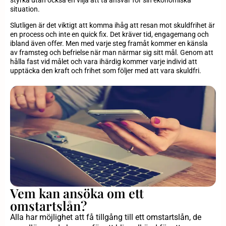
styrka utan också en vilja att ta ansvar för sin ekonomiska
situation.
Slutligen är det viktigt att komma ihåg att resan mot skuldfrihet är
en process och inte en quick fix. Det kräver tid, engagemang och
ibland även offer. Men med varje steg framåt kommer en känsla
av framsteg och befrielse när man närmar sig sitt mål. Genom att
hålla fast vid målet och vara ihärdig kommer varje individ att
upptäcka den kraft och frihet som följer med att vara skuldfri.
Vem kan ansöka om ett
omstartslån?
Alla har möjlighet att få tillgång till ett omstartslån, de