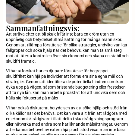
Sammanfattningsvis:
Att sträva efter att bli skuldfri är inte bara en dröm utan en
uppnåelig och betydelsefull målsättning för många människor.
Genom att tillämpa förståelse för olika strategier, undvika vanliga
fallgropar och söka hjälp när det behövs, kan man ta små steg
mot att återta kontrollen över sin ekonomi och skapa en stabil och
skuldfri framtid.
Vi har utforskat hur en djupare förståelse för begreppet
skuldfrihet kan hjälpa individer att formulera sina egna mål och
strategier. Genom att identifiera de potentiella hindren som kan
dyka upp på vägen, såsom bristande budgetering eller frestelsen
att ta nya lån, kan man arbeta proaktivt för att undvika dem och
hålla sig fokuserad på målet.
Vi har också diskuterat betydelsen av att söka hjälp och stöd från
olika källor när det behövs. Det kan vara allt från att rådgöra med
en ekonomisk rådgivare till att delta i skuldrådgivningsprogram
eller nätverka med andra som har liknande målsättningar. Genom
att erkänna behovet av extern hjälp och stöd visar man inte bara